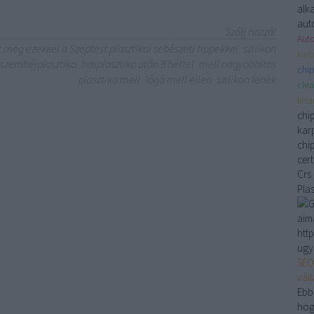
alk
aut
Szólj hozzá!
Auto
t meg ezekkel a Szeptest plasztikai sebészeti tippekkel
szilikon
karp
 szemhéjplasztika
hasplasztika után 8 héttel
mell nagyobbitas
chip
plasztika mell
lógó mell ellen
szilikon fenék
clea
kis
chi
karp
chi
cer
Crs
Pla
aim
htt
ugy
SEO
vál
Ebb
hog