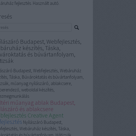
áruház fejlesztés. Használt autó.
resés
ílászáró Budapest, Webfejlesztés,
báruház készítés, Táska,
vároktatás és búvártanfolyam,
tizsák
lászáró Budapest, Webfejlesztés, Webáruház
zítés, Táska, Búvároktatás és búvártanfolyam,
izsák, műanyag nyílászáró, ablakcsere,
berendező, weboldal készítés,
ezmegmunkálás
ltéri műanyag ablak Budapest,
ílászáró és ablakcsere
bfejlesztés Creative Agent
fejlesztés
Nyílászáró Budapest,
fejlesztés, Webáruház készítés, Táska,
ároktatás és búvártanfolyam, Hátizsák,