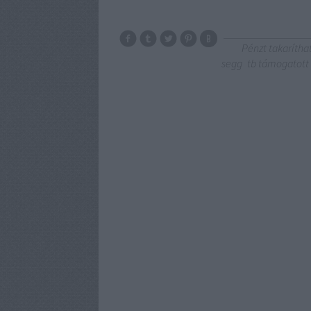
Pénzt takarítha
segg
tb támogatott