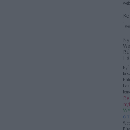
web
Ke
Ny
We
Bú
Há
Nyí
kés
Hát
Lak
lem
Be
ny
We
ön
Web
Búv