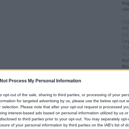
Mag
vála
…
Cr
Am
Et
Le
Pl
Mo
Koz
Bio
fal
á
Not Process My Personal Information
K
to opt-out of the sale, sharing to third parties, or processing of your per
formation for targeted advertising by us, please use the below opt-out s
r selection. Please note that after your opt-out request is processed y
s
eing interest-based ads based on personal information utilized by us or
g
disclosed to third parties prior to your opt-out. You may separately opt-
Z
losure of your personal information by third parties on the IAB’s list of