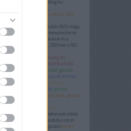
ps://keresomarketingvideok.blog.hu ›
eresooptimalizalas_jovoje_…
resőoptimalizálás
jövője: mi változik 2025-
?
. jún. 23.,
· A keresőoptimalizálás (SEO) világa
yamatosan fejlődik, ahogy a keresőmotorok
oritmusai, a felhasználói szokások és a
hnológiai trendek változnak. 2025-ben a SEO
…
line marketing ügynökség és
sznált autó
legjobb karpittisztítás
dapest
plasztikaisebeszet goose
wn
fiat ducato kisteherautó bérlés
épségszalon and goose down
ésszerelő
használt autó
goose
wn comforter
Budapest árak, goose
wn comforter
zmetikaesszepsegszalon
óalkatrész, Goose down, kisteherautó bérlés
t ducato, autóalkatrész, fogszabályozás és
yszabályozó, tégla, szépségszalon
kereső