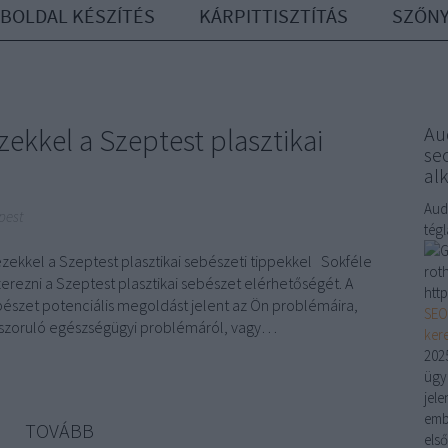
BOLDAL KÉSZÍTÉS
KÁRPITTISZTÍTÁS
SZŐNY
ekkel a Szeptest plasztikai
Au
seo
al
Aud
pest
tég
ezekkel a Szeptest plasztikai sebészeti tippekkel Sokféle
rot
ezni a Szeptest plasztikai sebészet elérhetőségét. A
http
bészet potenciális megoldást jelent az Ön problémáira,
SEO
 szoruló egészségügyi problémáról, vagy…
ker
2025
ügyn
jele
emb
TOVÁBB
els