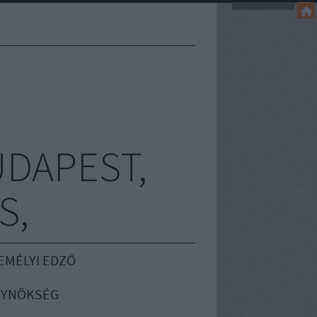
UDAPEST,
S,
EMÉLYI EDZŐ
GYNÖKSÉG