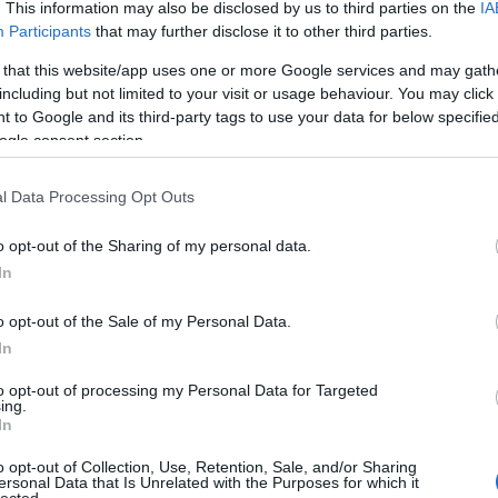
. This information may also be disclosed by us to third parties on the
IA
R
Participants
that may further disclose it to other third parties.
 that this website/app uses one or more Google services and may gath
including but not limited to your visit or usage behaviour. You may click 
 to Google and its third-party tags to use your data for below specifi
ogle consent section.
l Data Processing Opt Outs
o opt-out of the Sharing of my personal data.
R
In
o opt-out of the Sale of my Personal Data.
In
ker
Goo
to opt-out of processing my Personal Data for Targeted
ing.
fog
In
edz
o opt-out of Collection, Use, Retention, Sale, and/or Sharing
blo
ersonal Data that Is Unrelated with the Purposes for which it
lected.