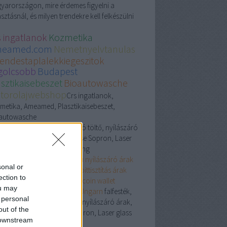
yarországon, mire érdemes figyelni a
sztásnál, és milyen trendekre kell felkészülni
s ingatlanok
Kozmetika
eamed.com
Nemetnyelvtanulas
rendestaplalekkiegeszitok
golcsobb
Budapest
asztikaisebeszet
Bioautowasche
torolajwebshop
Crs ingatlanok,
metika, Ameamed, Plasztikaisebeszet,
autowasche
festék, glett, elektromos autó töltő, nyílászáró
rak, Zahnarzt Ungarn preise Sopron, Laser
glass processing
ertészeti webshop
Besen.hu
nyílászáró árak
sonal or
laser glass processing
Kárpittisztítás árak
ection to
Budapest
Coinjoin, Bitcoin wallet
ou may
zerszámgyártás
Zahnarzt Ungarn
falfesték,
 personal
lett, elektromos autó töltő, nyílászáró árak,
out of the
ahnarzt Ungarn preise Sopron, Laser glass
 downstream
processing