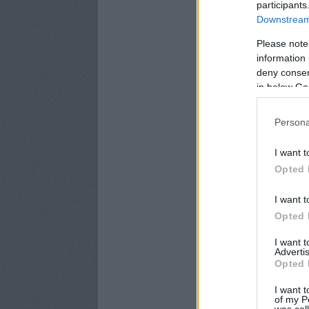
participants
Downstream 
Please note
information 
deny consent
in below Go
Persona
I want t
Opted 
I want t
Opted 
I want 
Advertis
Opted 
I want t
of my P
was col