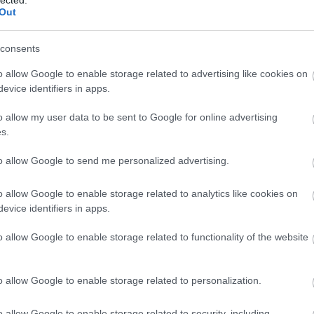
htt
Out
a_k
A
ke
ben
consents
2025
o allow Google to enable storage related to advertising like cookies on
fol
evice identifiers in apps.
alg
tec
o allow my user data to be sent to Google for online advertising
új 
s.
On
ha
to allow Google to send me personalized advertising.
bu
do
o allow Google to enable storage related to analytics like cookies on
sz
evice identifiers in apps.
fűt
do
o allow Google to enable storage related to functionality of the website
do
Ko
Aut
o allow Google to enable storage related to personalization.
fia
fog
o allow Google to enable storage related to security, including