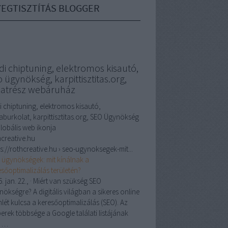
EGTISZTÍTÁS BLOGGER
di chiptuning, elektromos kisautó,
 ügynökség, karpittisztitas.org,
katrész webáruház
i chiptuning, elektromos kisautó,
laburkolat, karpittisztitas.org, SEO Ügynökség
hcreative.hu
s://rothcreative.hu › seo-ugynoksegek-mit...
 ügynökségek: mit kínálnak a
esőoptimalizálás területén?
. jan. 22.,
· Miért van szükség SEO
ökségre? A digitális világban a sikeres online
nlét kulcsa a keresőoptimalizálás (SEO). Az
erek többsége a Google találati listájának
ő …