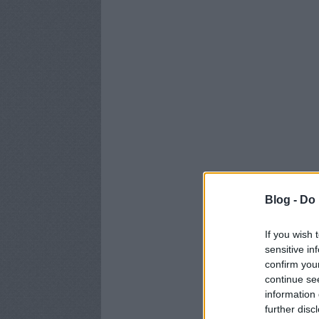
Blog -
Do 
If you wish 
sensitive in
confirm you
continue se
information 
further disc