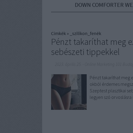
DOWN COMFORTER WE
Címkék
»
_szilikon_fenék
Pénzt takaríthat meg ez
sebészeti tippekkel
2023. április 25.
-
Online Marketing 101 Buda
Pénzt takaríthat meg 
okból érdemes megszer
Szeptest plasztikai se
legyen szó orvoslásra