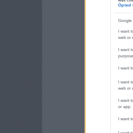
Opted 
Google 
I want t
web or d
I want t
purpose
I want 
I want t
web or d
I want t
or app.
I want t
I want t