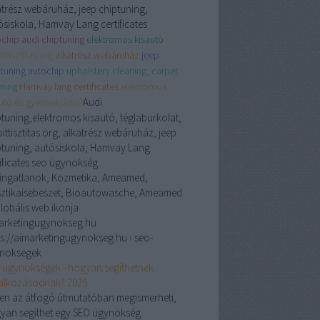
atrész webáruház, jeep chiptuning,
ósiskola, Hamvay Lang certificates
chip audi chiptuning
elektromos kisautó
ittisztitas.org
alkatrész webáruház
jeep
tuning autochip
upholstery cleaning, carpet
ning
Hamvay lang certificates
elektromos
Audi
autó és gyermekjármű
ptuning,elektromos kisautó, téglaburkolat,
ittisztitas.org, alkatrész webáruház, jeep
ptuning, autósiskola, Hamvay Lang
tificates seo ügynökség
 ingatlanok, Kozmetika, Ameamed,
sztikaisebeszet, Bioautowasche, Ameamed
arketingugynokseg.hu
ps://aimarketingugynokseg.hu › seo-
noksegek
 ügynökségek - hogyan segíthetnek
lalkozásodnak? 2025
en az átfogó útmutatóban megismerheti,
yan segíthet egy SEO ügynökség