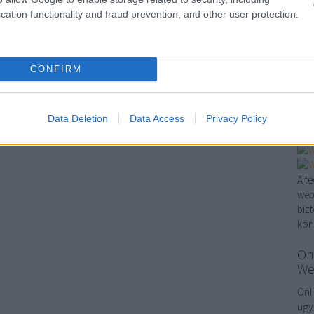
mar
cation functionality and fraud prevention, and other user protection.
Sző
onl
http
CONFIRM
ker
Ker
…
Data Deletion
Data Access
Privacy Policy
A t
web
biz
kön
On
We
Onl
ügy