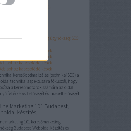
keting ügynökség
nyegtisztítás:
szőnyegtisztítás
inemarketing101.biz
s://onlinemarketing101.biz ›
esooptimalizalas
esőoptimalizálás - Marketing ügynökség: SEO
echnikai keresőoptimalizálás (technikai SEO) a
oldal technikai aspektusaira fókuszál, hogy
tosítsa a keresőmotorok számára az oldal
nyű feltérképezhetőségét és indexelhetőségét.
line Marketing 101 Budapest,
boldal készítés,
ine marketing 101 keresőmarketing
nökség Budapest. Weboldal készítés és