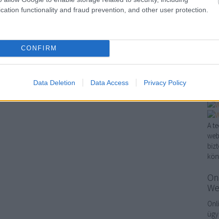
mar
cation functionality and fraud prevention, and other user protection.
Sző
onl
http
CONFIRM
ker
Ker
…
Data Deletion
Data Access
Privacy Policy
A t
web
biz
kön
On
We
Onl
ügy