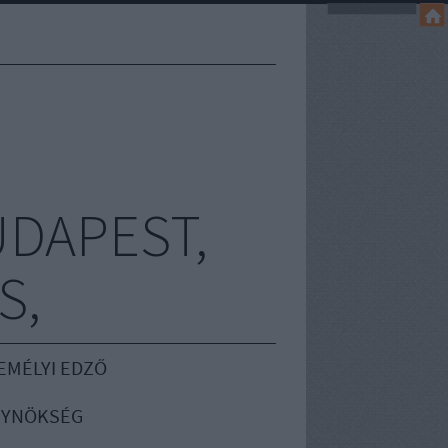
UDAPEST,
S,
EMÉLYI EDZŐ
GYNÖKSÉG