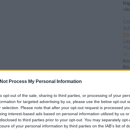
Mag
vála
…
Cr
Am
Et
Le
Pl
Mo
Koz
Bio
fal
á
Not Process My Personal Information
K
to opt-out of the sale, sharing to third parties, or processing of your per
formation for targeted advertising by us, please use the below opt-out s
r selection. Please note that after your opt-out request is processed y
s
eing interest-based ads based on personal information utilized by us or
g
disclosed to third parties prior to your opt-out. You may separately opt-
Z
losure of your personal information by third parties on the IAB’s list of