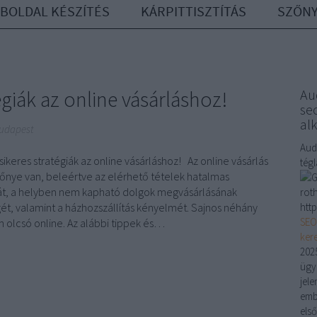
BOLDAL KÉSZÍTÉS
KÁRPITTISZTÍTÁS
SZŐNY
égiák az online vásárláshoz!
Au
seo
al
Budapest
Aud
sikeres stratégiák az online vásárláshoz! Az online vásárlás
tég
őnye van, beleértve az elérhető tételek hatalmas
át, a helyben nem kapható dolgok megvásárlásának
rot
ét, valamint a házhozszállítás kényelmét. Sajnos néhány
http
SEO
 olcsó online. Az alábbi tippek és…
ker
2025
ügyn
jele
emb
els