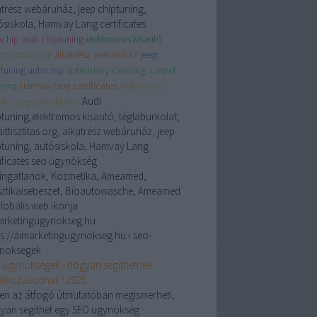
atrész webáruház, jeep chiptuning,
ósiskola, Hamvay Lang certificates
chip audi chiptuning
elektromos kisautó
ittisztitas.org
alkatrész webáruház
jeep
tuning autochip
upholstery cleaning, carpet
ning
Hamvay lang certificates
elektromos
Audi
autó és gyermekjármű
ptuning,elektromos kisautó, téglaburkolat,
ittisztitas.org, alkatrész webáruház, jeep
ptuning, autósiskola, Hamvay Lang
tificates seo ügynökség
 ingatlanok, Kozmetika, Ameamed,
sztikaisebeszet, Bioautowasche, Ameamed
arketingugynokseg.hu
ps://aimarketingugynokseg.hu › seo-
noksegek
 ügynökségek - hogyan segíthetnek
lalkozásodnak? 2025
en az átfogó útmutatóban megismerheti,
yan segíthet egy SEO ügynökség