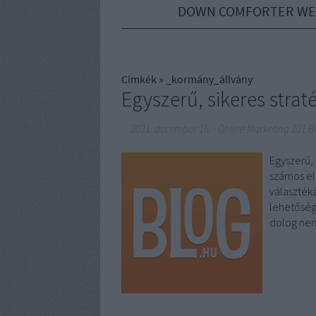
DOWN COMFORTER WE
Címkék
»
_kormány_állvány
Egyszerű, sikeres strat
2021. december 16.
-
Online Marketing 101 
Egyszerű, 
számos el
választék
lehetőség
dolog nem