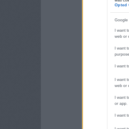
Opted 
Google 
I want t
web or d
I want t
purpose
I want 
I want t
web or d
I want t
or app.
I want t
I want t