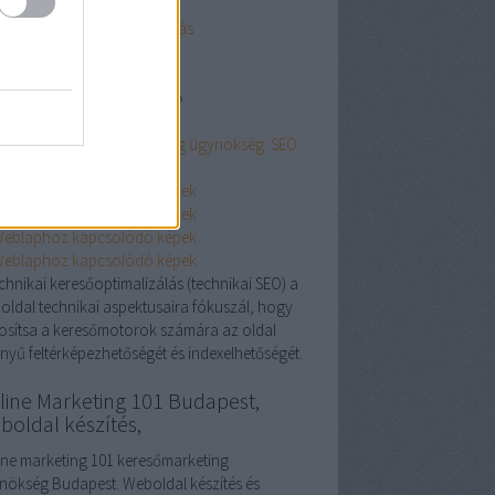
keting ügynökség
nyegtisztítás:
szőnyegtisztítás
inemarketing101.biz
s://onlinemarketing101.biz ›
esooptimalizalas
esőoptimalizálás - Marketing ügynökség: SEO
echnikai keresőoptimalizálás (technikai SEO) a
oldal technikai aspektusaira fókuszál, hogy
tosítsa a keresőmotorok számára az oldal
nyű feltérképezhetőségét és indexelhetőségét.
line Marketing 101 Budapest,
boldal készítés,
ine marketing 101 keresőmarketing
nökség Budapest. Weboldal készítés és