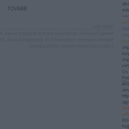
alk
TOVÁBB
aut
Auto
karp
Szólj hozzá!
chip
ák
sikeres stratégiák az online vásárláshoz!
kültéri wifi kamera
clea
ztó
akciós hűtőszekrény
47 méter mélyen
medisana inhalátor
kis
kormány állvány
harman kardon onyx studio 6
chi
karp
chi
cer
Crs
Pla
aim
htt
ugy
SEO
vál
Ebb
hog