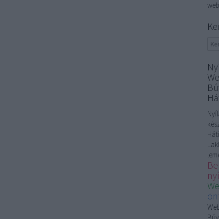
web
Ke
Ny
We
Bú
Há
Nyí
kés
Hát
Lak
lem
Be
ny
We
ön
Web
Búv