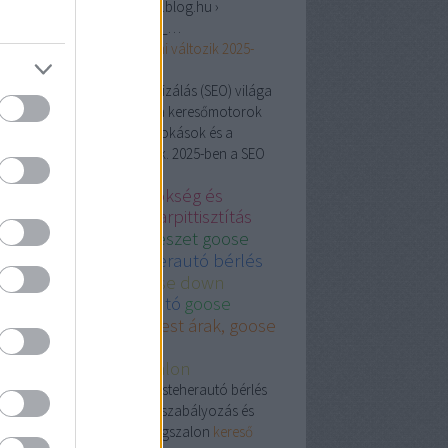
ps://keresomarketingvideok.blog.hu ›
eresooptimalizalas_jovoje_…
resőoptimalizálás
jövője: mi változik 2025-
?
. jún. 23.,
· A keresőoptimalizálás (SEO) világa
yamatosan fejlődik, ahogy a keresőmotorok
oritmusai, a felhasználói szokások és a
hnológiai trendek változnak. 2025-ben a SEO
…
line marketing ügynökség és
sznált autó
legjobb karpittisztítás
dapest
plasztikaisebeszet goose
wn
fiat ducato kisteherautó bérlés
épségszalon and goose down
ésszerelő
használt autó
goose
wn comforter
Budapest árak, goose
wn comforter
zmetikaesszepsegszalon
óalkatrész, Goose down, kisteherautó bérlés
t ducato, autóalkatrész, fogszabályozás és
yszabályozó, tégla, szépségszalon
kereső