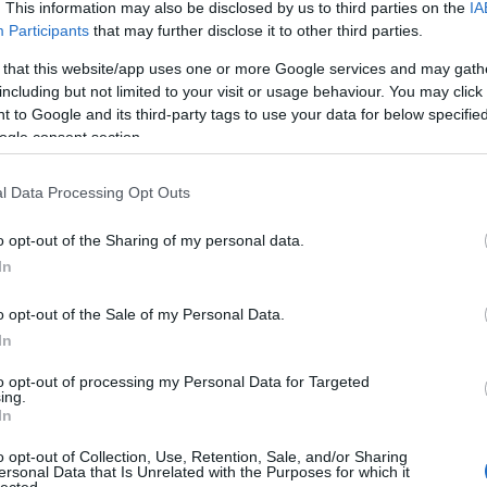
. This information may also be disclosed by us to third parties on the
IA
R
Participants
that may further disclose it to other third parties.
 that this website/app uses one or more Google services and may gath
including but not limited to your visit or usage behaviour. You may click 
 to Google and its third-party tags to use your data for below specifi
ogle consent section.
l Data Processing Opt Outs
o opt-out of the Sharing of my personal data.
R
In
o opt-out of the Sale of my Personal Data.
In
ker
Goo
to opt-out of processing my Personal Data for Targeted
ing.
fog
In
edz
o opt-out of Collection, Use, Retention, Sale, and/or Sharing
blo
ersonal Data that Is Unrelated with the Purposes for which it
lected.