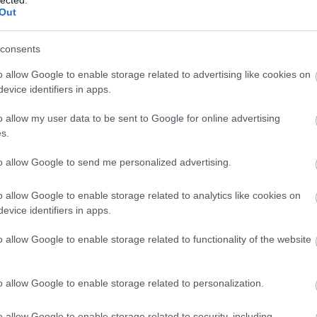
htt
Out
a_k
A
ke
ben
consents
2025
o allow Google to enable storage related to advertising like cookies on
fol
evice identifiers in apps.
alg
tec
o allow my user data to be sent to Google for online advertising
új 
s.
On
ha
to allow Google to send me personalized advertising.
bu
do
o allow Google to enable storage related to analytics like cookies on
sz
evice identifiers in apps.
fűt
do
o allow Google to enable storage related to functionality of the website
do
Ko
Aut
o allow Google to enable storage related to personalization.
fia
fog
o allow Google to enable storage related to security, including