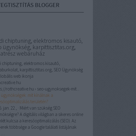
EGTISZTÍTÁS BLOGGER
di chiptuning, elektromos kisautó,
 ügynökség, karpittisztitas.org,
katrész webáruház
i chiptuning, elektromos kisautó,
laburkolat, karpittisztitas.org, SEO Ügynökség
hcreative.hu
s://rothcreative.hu › seo-ugynoksegek-mit...
 ügynökségek: mit kínálnak a
esőoptimalizálás területén?
. jan. 22.,
· Miért van szükség SEO
ökségre? A digitális világban a sikeres online
nlét kulcsa a keresőoptimalizálás (SEO). Az
erek többsége a Google találati listájának
ő …