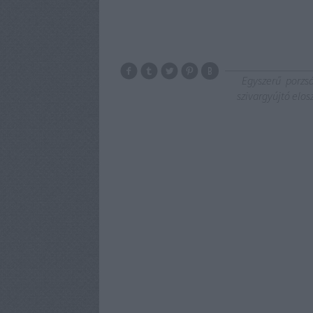
Egyszerű
porzs
szivargyújtó elos