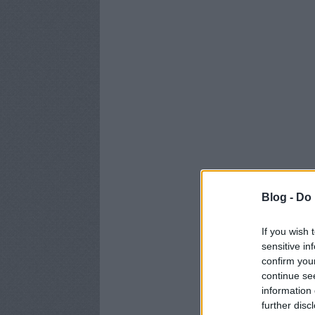
Blog -
Do 
If you wish 
sensitive in
confirm you
continue se
information 
further disc