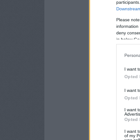
participants
Downstream 
Please note
information 
deny consent
in below Go
Persona
I want t
Opted 
I want t
Opted 
I want 
Advertis
Opted 
I want t
of my P
was col