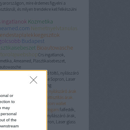
yarországon, mire érdemes figyelni a
sztásnál, és milyen trendekre kell felkészülni
s ingatlanok
Kozmetika
eamed.com
Nemetnyelvtanulas
rendestaplalekkiegeszitok
golcsobb
Budapest
asztikaisebeszet
Bioautowasche
torolajwebshop
Crs ingatlanok,
metika, Ameamed, Plasztikaisebeszet,
autowasche
festék, glett, elektromos autó töltő, nyílászáró
rak, Zahnarzt Ungarn preise Sopron, Laser
glass processing
ertészeti webshop
Besen.hu
nyílászáró árak
sonal or
laser glass processing
Kárpittisztítás árak
ection to
Budapest
Coinjoin, Bitcoin wallet
ou may
zerszámgyártás
Zahnarzt Ungarn
falfesték,
 personal
lett, elektromos autó töltő, nyílászáró árak,
out of the
ahnarzt Ungarn preise Sopron, Laser glass
 downstream
processing