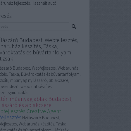
áruház fejlesztés. Használt autó.
resés
ílászáró Budapest, Webfejlesztés,
báruház készítés, Táska,
vároktatás és búvártanfolyam,
tizsák
lászáró Budapest, Webfejlesztés, Webáruház
zítés, Táska, Búvároktatás és búvártanfolyam,
izsák, műanyag nyílászáró, ablakcsere,
berendező, weboldal készítés,
ezmegmunkálás
ltéri műanyag ablak Budapest,
ílászáró és ablakcsere
bfejlesztés Creative Agent
fejlesztés
Nyílászáró Budapest,
fejlesztés, Webáruház készítés, Táska,
ároktatás és búvártanfolyam, Hátizsák,