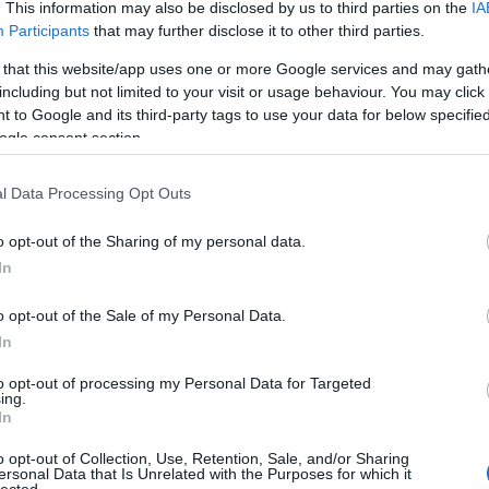
. This information may also be disclosed by us to third parties on the
IA
Koz
Participants
that may further disclose it to other third parties.
Bio
fal
 that this website/app uses one or more Google services and may gath
á
including but not limited to your visit or usage behaviour. You may click 
 to Google and its third-party tags to use your data for below specifi
K
ogle consent section.
l Data Processing Opt Outs
s
g
Z
o opt-out of the Sharing of my personal data.
In
R
o opt-out of the Sale of my Personal Data.
In
to opt-out of processing my Personal Data for Targeted
ing.
In
o opt-out of Collection, Use, Retention, Sale, and/or Sharing
ersonal Data that Is Unrelated with the Purposes for which it
lected.