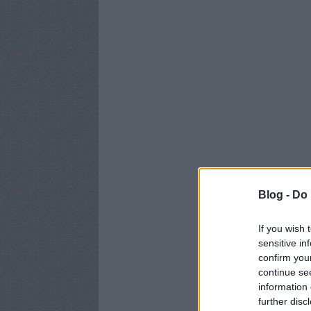
Blog -
Do 
If you wish 
sensitive in
confirm you
continue se
information 
further disc