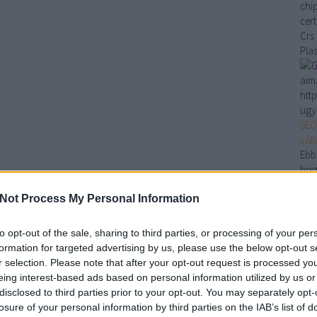
chi
cer
Crs
Pla
aim
htt
ugy
SEO
vál
Ebb
hog
Mag
Not Process My Personal Information
vála
…
Cr
to opt-out of the sale, sharing to third parties, or processing of your per
Am
formation for targeted advertising by us, please use the below opt-out s
Et
r selection. Please note that after your opt-out request is processed y
Le
eing interest-based ads based on personal information utilized by us or
Pl
disclosed to third parties prior to your opt-out. You may separately opt-
Mo
losure of your personal information by third parties on the IAB’s list of