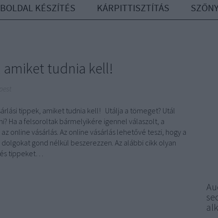
BOLDAL KÉSZÍTÉS
KÁRPITTISZTÍTÁS
SZŐNY
, amiket tudnia kell!
pest
árlási tippek, amiket tudnia kell! Utálja a tömeget? Utál
ni? Ha a felsoroltak bármelyikére igennel válaszolt, a
z online vásárlás. Az online vásárlás lehetővé teszi, hogy a
 dolgokat gond nélkül beszerezzen. Az alábbi cikk olyan
 és tippeket…
Au
seo
al