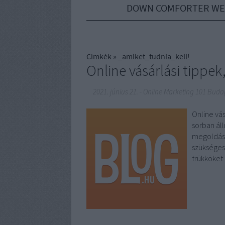
DOWN COMFORTER WE
Címkék
»
_amiket_tudnia_kell!
Online vásárlási tippek
2021. június 21.
-
Online Marketing 101 Buda
Online vás
sorban áll
megoldás a
szükséges
trükköket