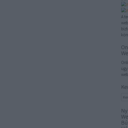
A t
web
biz
kön
On
We
Onl
ügy
web
Ke
Ny
We
Bú