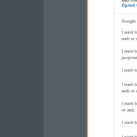
Opted 
Google 
I want t
web or d
I want t
purpose
I want 
I want t
web or d
I want t
or app.
I want t
I want t