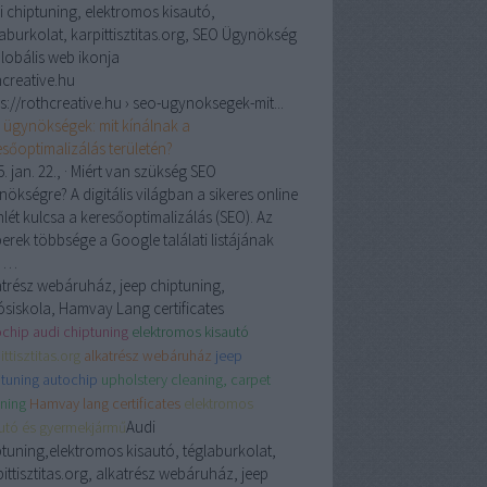
i chiptuning, elektromos kisautó,
laburkolat, karpittisztitas.org, SEO Ügynökség
hcreative.hu
s://rothcreative.hu › seo-ugynoksegek-mit...
 ügynökségek: mit kínálnak a
esőoptimalizálás területén?
. jan. 22.,
· Miért van szükség SEO
ökségre? A digitális világban a sikeres online
nlét kulcsa a keresőoptimalizálás (SEO). Az
erek többsége a Google találati listájának
ő …
atrész webáruház, jeep chiptuning,
ósiskola, Hamvay Lang certificates
chip audi chiptuning
elektromos kisautó
ittisztitas.org
alkatrész webáruház
jeep
tuning autochip
upholstery cleaning, carpet
ning
Hamvay lang certificates
elektromos
Audi
autó és gyermekjármű
ptuning,elektromos kisautó, téglaburkolat,
ittisztitas.org, alkatrész webáruház, jeep