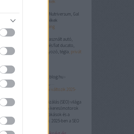
gymbeam termékek
espect fogvédő, Gymbeam, Nutriversum, Gal
multivitamin termékek
Linkedin Marketing
esőmarketing ügynökség,
használt autó,
se down, kisteherautó bérlés fiat ducato,
szabályozás és fogyszabályozó, tégla
, privát
és
szépségszalon
g.hu
ps://keresomarketingvideok.blog.hu ›
eresooptimalizalas_jovoje_…
resőoptimalizálás
jövője: mi változik 2025-
?
. jún. 23.,
· A keresőoptimalizálás (SEO) világa
yamatosan fejlődik, ahogy a keresőmotorok
oritmusai, a felhasználói szokások és a
hnológiai trendek változnak. 2025-ben a SEO
…
line marketing ügynökség és