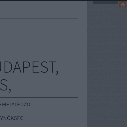
UDAPEST,
S,
EMÉLYI EDZŐ
GYNÖKSÉG