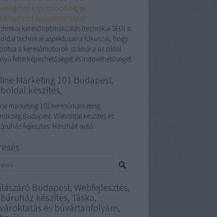
echnikai keresőoptimalizálás (technikai SEO) a
oldal technikai aspektusaira fókuszál, hogy
tosítsa a keresőmotorok számára az oldal
nyű feltérképezhetőségét és indexelhetőségét.
line Marketing 101 Budapest,
boldal készítés,
ine marketing 101 keresőmarketing
nökség Budapest. Weboldal készítés és
áruház fejlesztés. Használt autó.
resés
ílászáró Budapest, Webfejlesztés,
báruház készítés, Táska,
vároktatás és búvártanfolyam,