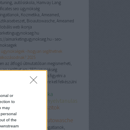
ptuning, autósiskola, Hamvay Lang
tificates seo ügynökség
 ingatlanok, Kozmetika, Ameamed,
sztikaisebeszet, Bioautowasche, Ameamed
arketingugynokseg.hu
ps://aimarketingugynokseg.hu › seo-
noksegek
 ügynökségek - hogyan segíthetnek
lalkozásodnak? 2025
en az átfogó útmutatóban megismerheti,
yan segíthet egy SEO ügynökség
yarországon, mire érdemes figyelni a
sztásnál, és milyen trendekre kell felkészülni
s ingatlanok
Kozmetika
sonal or
eamed.com
Nemetnyelvtanulas
ection to
rendestaplalekkiegeszitok
ou may
golcsobb
Budapest
 personal
asztikaisebeszet
Bioautowasche
out of the
torolajwebshop
 downstream
Crs ingatlanok,