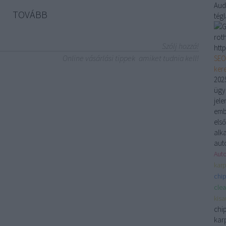
Aud
TOVÁBB
tég
rot
Szólj hozzá!
http
Online vásárlási tippek
amiket tudnia kell!
SEO
ker
2025
ügyn
jele
emb
els
alk
aut
Auto
karp
chip
clea
kis
chi
karp