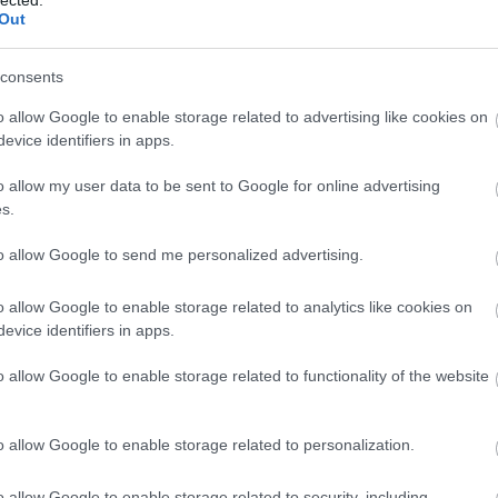
Out
R
consents
o allow Google to enable storage related to advertising like cookies on
evice identifiers in apps.
ker
Goo
o allow my user data to be sent to Google for online advertising
fog
s.
edz
to allow Google to send me personalized advertising.
blo
htt
o allow Google to enable storage related to analytics like cookies on
a_k
evice identifiers in apps.
A
ke
ben
o allow Google to enable storage related to functionality of the website
2025
fol
alg
o allow Google to enable storage related to personalization.
tec
új 
On
o allow Google to enable storage related to security, including