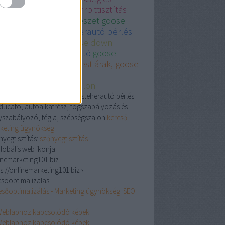
sznált autó
legjobb karpittisztítás
dapest
plasztikaisebeszet goose
wn
fiat ducato kisteherautó bérlés
épségszalon and goose down
ésszerelő
használt autó
goose
wn comforter
Budapest árak, goose
wn comforter
zmetikaesszepsegszalon
óalkatrész, Goose down, kisteherautó bérlés
t ducato, autóalkatrész, fogszabályozás és
yszabályozó, tégla, szépségszalon
kereső
keting ügynökség
nyegtisztítás:
szőnyegtisztítás
inemarketing101.biz
s://onlinemarketing101.biz ›
esooptimalizalas
esőoptimalizálás - Marketing ügynökség: SEO