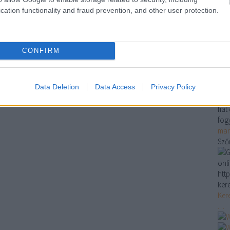
ha
cation functionality and fraud prevention, and other user protection.
bu
do
sz
CONFIRM
fűt
do
do
Ko
Data Deletion
Data Access
Privacy Policy
Aut
fia
fog
mar
Sző
onl
http
ker
Ker
…