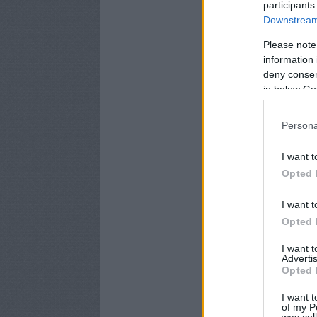
participants
Downstream 
Please note
information 
deny consent
in below Go
Persona
I want t
Opted 
I want t
Opted 
I want 
Advertis
Opted 
I want t
of my P
was col