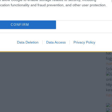
ha
cation functionality and fraud prevention, and other user protection.
bu
do
sz
CONFIRM
fűt
do
do
Ko
Data Deletion
Data Access
Privacy Policy
Aut
fia
fog
mar
Sző
onl
http
ker
Ker
…