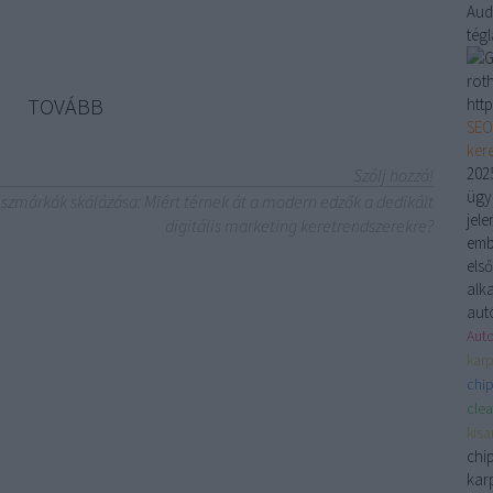
Aud
tég
rot
TOVÁBB
http
SEO
ker
2025
Szólj hozzá!
ügyn
eszmárkák skálázása: Miért térnek át a modern edzők a dedikált
jele
digitális marketing keretrendszerekre?
emb
els
alk
aut
Auto
karp
chip
clea
kis
chi
karp