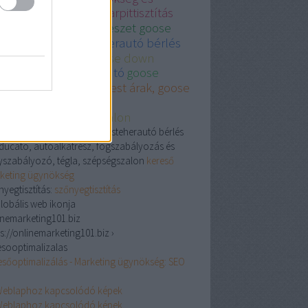
sznált autó
legjobb karpittisztítás
dapest
plasztikaisebeszet goose
wn
fiat ducato kisteherautó bérlés
épségszalon and goose down
ésszerelő
használt autó
goose
wn comforter
Budapest árak, goose
wn comforter
zmetikaesszepsegszalon
óalkatrész, Goose down, kisteherautó bérlés
t ducato, autóalkatrész, fogszabályozás és
yszabályozó, tégla, szépségszalon
kereső
keting ügynökség
nyegtisztítás:
szőnyegtisztítás
inemarketing101.biz
s://onlinemarketing101.biz ›
esooptimalizalas
esőoptimalizálás - Marketing ügynökség: SEO