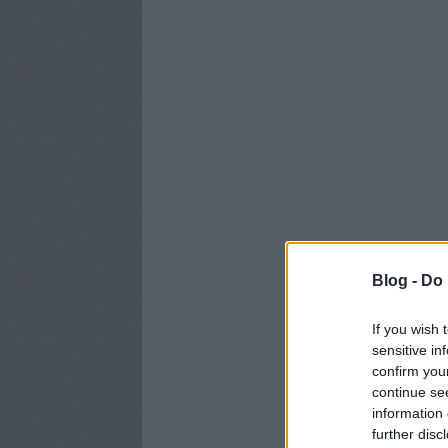
Blog -
Do 
If you wish 
sensitive in
confirm you
continue se
information 
further disc