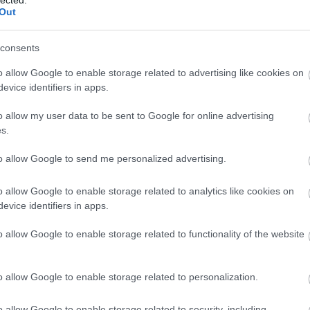
Out
R
consents
o allow Google to enable storage related to advertising like cookies on
evice identifiers in apps.
ker
Goo
o allow my user data to be sent to Google for online advertising
fog
s.
edz
to allow Google to send me personalized advertising.
blo
htt
o allow Google to enable storage related to analytics like cookies on
a_k
evice identifiers in apps.
A
ke
ben
o allow Google to enable storage related to functionality of the website
2025
fol
alg
o allow Google to enable storage related to personalization.
tec
új 
On
o allow Google to enable storage related to security, including