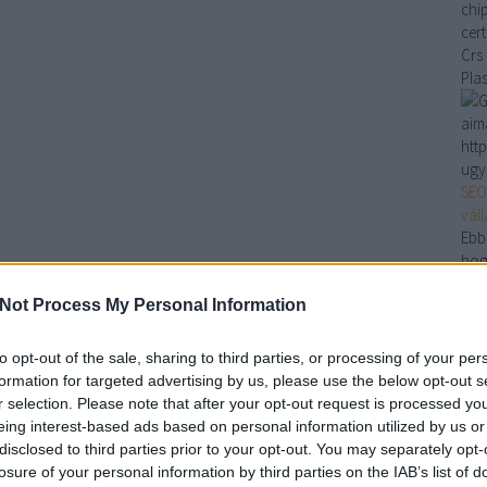
chi
cer
Crs
Pla
aim
htt
ugy
SEO
vál
Ebb
hog
Mag
Not Process My Personal Information
vála
…
Cr
to opt-out of the sale, sharing to third parties, or processing of your per
Am
formation for targeted advertising by us, please use the below opt-out s
Et
r selection. Please note that after your opt-out request is processed y
Le
eing interest-based ads based on personal information utilized by us or
Pl
disclosed to third parties prior to your opt-out. You may separately opt-
Mo
losure of your personal information by third parties on the IAB’s list of