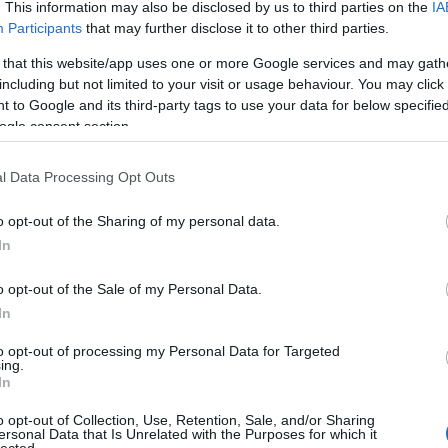
. This information may also be disclosed by us to third parties on the
IA
Koz
Participants
that may further disclose it to other third parties.
Bio
fal
 that this website/app uses one or more Google services and may gath
á
including but not limited to your visit or usage behaviour. You may click 
 to Google and its third-party tags to use your data for below specifi
K
ogle consent section.
l Data Processing Opt Outs
s
g
Z
o opt-out of the Sharing of my personal data.
In
R
o opt-out of the Sale of my Personal Data.
In
to opt-out of processing my Personal Data for Targeted
ing.
In
o opt-out of Collection, Use, Retention, Sale, and/or Sharing
ersonal Data that Is Unrelated with the Purposes for which it
lected.