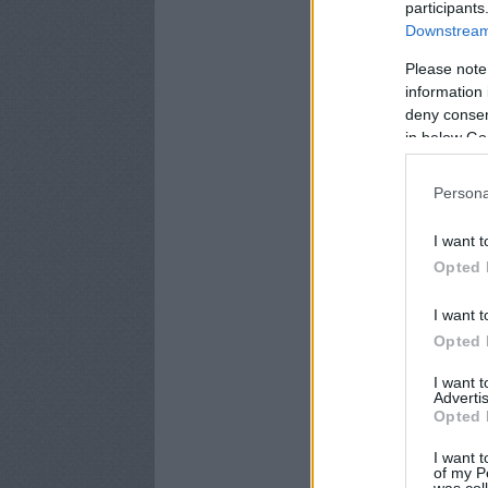
participants
Downstream 
Please note
information 
deny consent
in below Go
Persona
I want t
Opted 
I want t
Opted 
I want 
Advertis
Opted 
I want t
of my P
was col