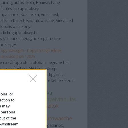
ptuning, autósiskola, Hamvay Lang
tificates seo ügynökség
 ingatlanok, Kozmetika, Ameamed,
sztikaisebeszet, Bioautowasche, Ameamed
arketingugynokseg.hu
ps://aimarketingugynokseg.hu › seo-
noksegek
 ügynökségek - hogyan segíthetnek
lalkozásodnak? 2025
en az átfogó útmutatóban megismerheti,
yan segíthet egy SEO ügynökség
yarországon, mire érdemes figyelni a
sztásnál, és milyen trendekre kell felkészülni
s ingatlanok
Kozmetika
sonal or
eamed.com
Nemetnyelvtanulas
ection to
rendestaplalekkiegeszitok
ou may
golcsobb
Budapest
 personal
asztikaisebeszet
Bioautowasche
out of the
torolajwebshop
 downstream
Crs ingatlanok,