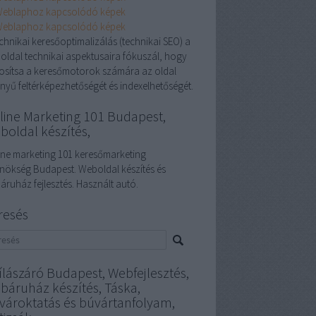
echnikai keresőoptimalizálás (technikai SEO) a
oldal technikai aspektusaira fókuszál, hogy
tosítsa a keresőmotorok számára az oldal
nyű feltérképezhetőségét és indexelhetőségét.
line Marketing 101 Budapest,
boldal készítés,
ine marketing 101 keresőmarketing
nökség Budapest. Weboldal készítés és
áruház fejlesztés. Használt autó.
resés
ílászáró Budapest, Webfejlesztés,
báruház készítés, Táska,
vároktatás és búvártanfolyam,