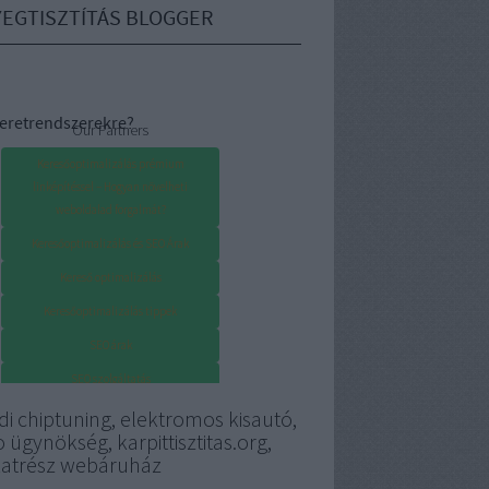
EGTISZTÍTÁS BLOGGER
eretrendszerekre?
Our Partners
Keresőoptimalizálás prémium
linképítéssel – Hogyan növelheti
weboldalad forgalmát?
Keresőoptimalizálás és SEO Árak
Kereső optimalizálás
Keresőoptimalizálás tippek
SEO árak
SEO szolgáltatás
di chiptuning, elektromos kisautó,
 ügynökség, karpittisztitas.org,
katrész webáruház