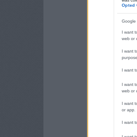
Opted 
Google 
I want t
web or d
I want t
purpose
I want 
I want t
web or d
I want t
or app.
I want t
I want t