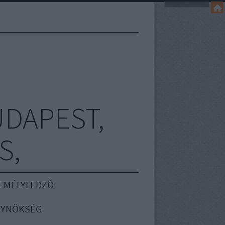
UDAPEST,
S,
EMÉLYI EDZŐ
GYNÖKSÉG