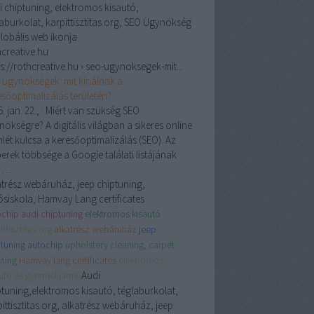
i chiptuning, elektromos kisautó,
laburkolat, karpittisztitas.org, SEO Ügynökség
hcreative.hu
s://rothcreative.hu › seo-ugynoksegek-mit...
 ügynökségek: mit kínálnak a
esőoptimalizálás területén?
. jan. 22.,
· Miért van szükség SEO
ökségre? A digitális világban a sikeres online
nlét kulcsa a keresőoptimalizálás (SEO). Az
erek többsége a Google találati listájának
ő …
atrész webáruház, jeep chiptuning,
ósiskola, Hamvay Lang certificates
chip audi chiptuning
elektromos kisautó
ittisztitas.org
alkatrész webáruház
jeep
tuning autochip
upholstery cleaning, carpet
ning
Hamvay lang certificates
elektromos
Audi
autó és gyermekjármű
ptuning,elektromos kisautó, téglaburkolat,
ittisztitas.org, alkatrész webáruház, jeep