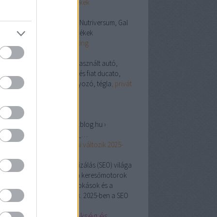
gymbeam termékek
espect fogvédő, Gymbeam, Nutriversum, Gal
multivitamin termékek
Linkedin Marketing
esőmarketing ügynökség,
használt autó,
se down, kisteherautó bérlés fiat ducato,
szabályozás és fogyszabályozó, tégla
, privát
és
szépségszalon
g.hu
ps://keresomarketingvideok.blog.hu ›
eresooptimalizalas_jovoje_…
resőoptimalizálás
jövője: mi változik 2025-
?
. jún. 23.,
· A keresőoptimalizálás (SEO) világa
yamatosan fejlődik, ahogy a keresőmotorok
oritmusai, a felhasználói szokások és a
hnológiai trendek változnak. 2025-ben a SEO
…
line marketing ügynökség és