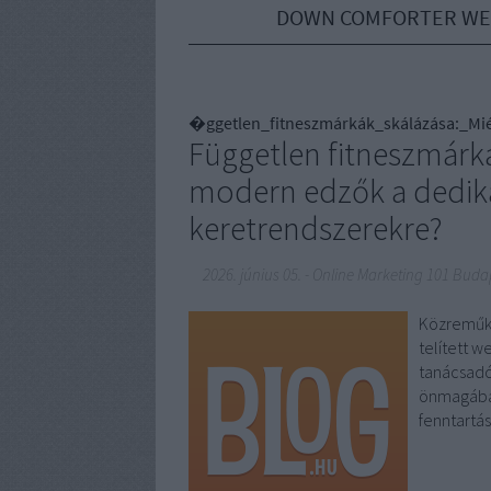
DOWN COMFORTER WE
�ggetlen_fitneszmárkák_skálázása:_Mié
Független fitneszmárká
modern edzők a dedikál
keretrendszerekre?
2026. június 05.
-
Online Marketing 101 Buda
Közreműköd
telített w
tanácsadók
önmagában
fenntartá