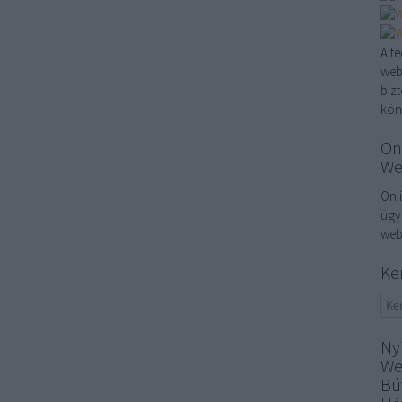
A t
web
biz
kön
On
We
Onl
ügy
web
Ke
Ny
We
Bú