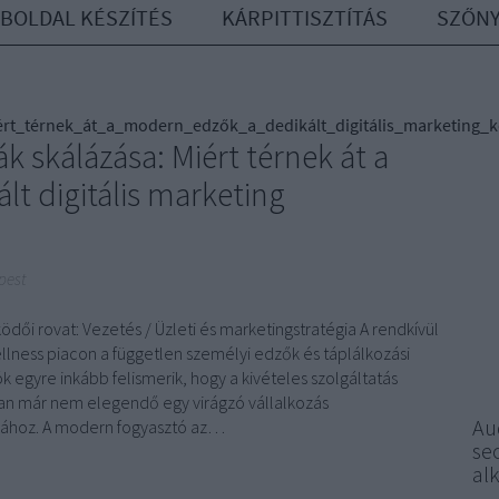
BOLDAL KÉSZÍTÉS
KÁRPITTISZTÍTÁS
SZŐNY
rt_térnek_át_a_modern_edzők_a_dedikált_digitális_marketing_k
k skálázása: Miért térnek át a
t digitális marketing
pest
ői rovat: Vezetés / Üzleti és marketingstratégia A rendkívül
ellness piacon a független személyi edzők és táplálkozási
 egyre inkább felismerik, hogy a kivételes szolgáltatás
 már nem elegendő egy virágzó vállalkozás
Au
sához. A modern fogyasztó az…
seo
al