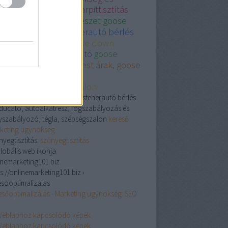
sznált autó
legjobb karpittisztítás
dapest
plasztikaisebeszet goose
wn
fiat ducato kisteherautó bérlés
épségszalon and goose down
ésszerelő
használt autó
goose
wn comforter
Budapest árak, goose
wn comforter
zmetikaesszepsegszalon
óalkatrész, Goose down, kisteherautó bérlés
t ducato, autóalkatrész, fogszabályozás és
yszabályozó, tégla, szépségszalon
kereső
keting ügynökség
nyegtisztítás:
szőnyegtisztítás
inemarketing101.biz
s://onlinemarketing101.biz ›
esooptimalizalas
esőoptimalizálás - Marketing ügynökség: SEO