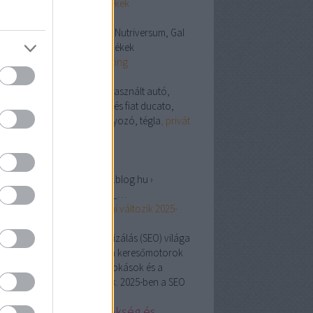
gymbeam termékek
espect fogvédő, Gymbeam, Nutriversum, Gal
multivitamin termékek
Linkedin Marketing
esőmarketing ügynökség,
használt autó,
se down, kisteherautó bérlés fiat ducato,
szabályozás és fogyszabályozó, tégla
, privát
és
szépségszalon
g.hu
ps://keresomarketingvideok.blog.hu ›
eresooptimalizalas_jovoje_…
resőoptimalizálás
jövője: mi változik 2025-
?
. jún. 23.,
· A keresőoptimalizálás (SEO) világa
yamatosan fejlődik, ahogy a keresőmotorok
oritmusai, a felhasználói szokások és a
hnológiai trendek változnak. 2025-ben a SEO
…
line marketing ügynökség és