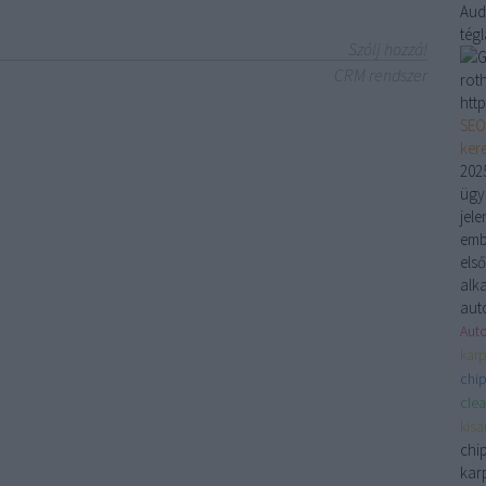
Aud
tég
Szólj hozzá!
CRM rendszer
rot
http
SEO
ker
2025
ügyn
jele
emb
els
alk
aut
Auto
karp
chip
clea
kis
chi
karp