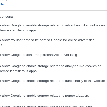
Out
R
consents
o allow Google to enable storage related to advertising like cookies on
evice identifiers in apps.
ker
Goo
o allow my user data to be sent to Google for online advertising
fog
s.
edz
to allow Google to send me personalized advertising.
blo
htt
o allow Google to enable storage related to analytics like cookies on
a_k
evice identifiers in apps.
A
ke
ben
o allow Google to enable storage related to functionality of the website
2025
fol
alg
o allow Google to enable storage related to personalization.
tec
új 
On
o allow Google to enable storage related to security, including