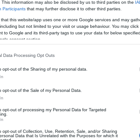
. This information may also be disclosed by us to third parties on the
IA
Koz
Participants
that may further disclose it to other third parties.
Bio
fal
 that this website/app uses one or more Google services and may gath
á
including but not limited to your visit or usage behaviour. You may click 
 to Google and its third-party tags to use your data for below specifi
K
ogle consent section.
l Data Processing Opt Outs
s
g
Z
o opt-out of the Sharing of my personal data.
In
R
o opt-out of the Sale of my Personal Data.
In
to opt-out of processing my Personal Data for Targeted
ing.
In
o opt-out of Collection, Use, Retention, Sale, and/or Sharing
ersonal Data that Is Unrelated with the Purposes for which it
lected.