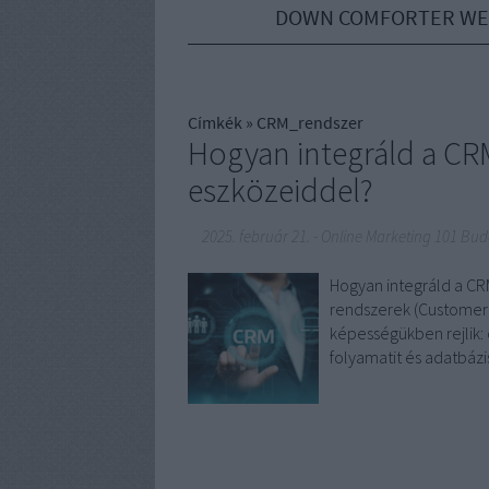
DOWN COMFORTER WE
Címkék
»
CRM_rendszer
Hogyan integráld a CR
eszközeiddel?
2025. február 21.
-
Online Marketing 101 Bud
Hogyan integráld a C
rendszerek (Customer 
képességükben rejlik: 
folyamatit és adatbáz