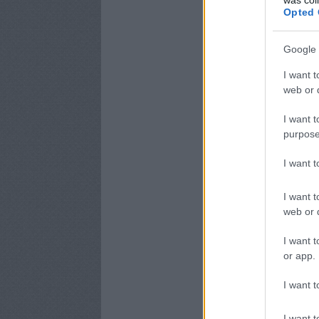
Opted 
Google 
I want t
web or d
I want t
purpose
I want 
I want t
web or d
I want t
or app.
I want t
I want t