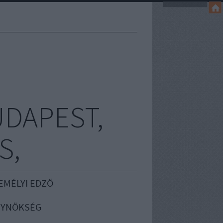
UDAPEST,
S,
EMÉLYI EDZŐ
GYNÖKSÉG