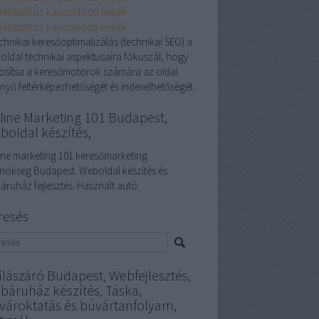
echnikai keresőoptimalizálás (technikai SEO) a
oldal technikai aspektusaira fókuszál, hogy
tosítsa a keresőmotorok számára az oldal
nyű feltérképezhetőségét és indexelhetőségét.
line Marketing 101 Budapest,
boldal készítés,
ine marketing 101 keresőmarketing
nökség Budapest. Weboldal készítés és
áruház fejlesztés. Használt autó.
resés
ílászáró Budapest, Webfejlesztés,
báruház készítés, Táska,
vároktatás és búvártanfolyam,