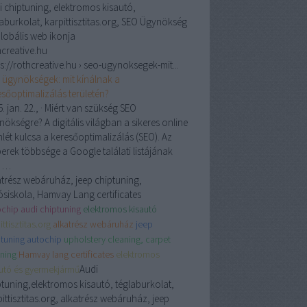
i chiptuning, elektromos kisautó,
laburkolat, karpittisztitas.org, SEO Ügynökség
hcreative.hu
s://rothcreative.hu › seo-ugynoksegek-mit...
 ügynökségek: mit kínálnak a
esőoptimalizálás területén?
. jan. 22.,
· Miért van szükség SEO
ökségre? A digitális világban a sikeres online
nlét kulcsa a keresőoptimalizálás (SEO). Az
erek többsége a Google találati listájának
ő …
atrész webáruház, jeep chiptuning,
ósiskola, Hamvay Lang certificates
chip audi chiptuning
elektromos kisautó
ittisztitas.org
alkatrész webáruház
jeep
tuning autochip
upholstery cleaning, carpet
ning
Hamvay lang certificates
elektromos
Audi
autó és gyermekjármű
ptuning,elektromos kisautó, téglaburkolat,
ittisztitas.org, alkatrész webáruház, jeep