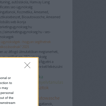
ptuning, autósiskola, Hamvay Lang
tificates seo ügynökség
 ingatlanok, Kozmetika, Ameamed,
sztikaisebeszet, Bioautowasche, Ameamed
arketingugynokseg.hu
ps://aimarketingugynokseg.hu › seo-
noksegek
 ügynökségek - hogyan segíthetnek
lalkozásodnak? 2025
en az átfogó útmutatóban megismerheti,
yan segíthet egy SEO ügynökség
yarországon, mire érdemes figyelni a
sztásnál, és milyen trendekre kell felkészülni
s ingatlanok
Kozmetika
sonal or
eamed.com
Nemetnyelvtanulas
ection to
rendestaplalekkiegeszitok
ou may
golcsobb
Budapest
 personal
asztikaisebeszet
Bioautowasche
out of the
torolajwebshop
 downstream
Crs ingatlanok,