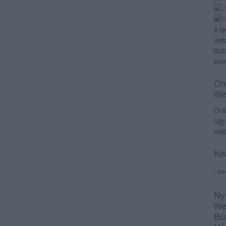
A t
web
biz
kön
On
We
Onl
ügy
web
Ke
Ny
We
Bú