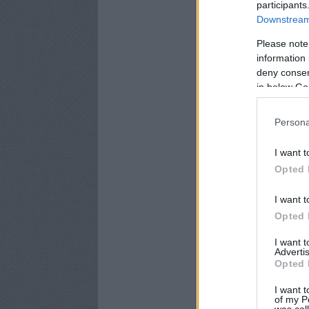
participants
Downstream 
Please note
information 
deny consent
in below Go
Persona
I want t
Opted 
I want t
Opted 
I want 
Advertis
Opted 
I want t
of my P
was col