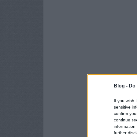
Blog -
Do 
If you wish 
sensitive in
confirm you
continue se
information 
further disc