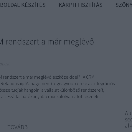
BOLDAL KÉSZÍTÉS
KÁRPITTISZTÍTÁS
SZŐNY
M rendszert a már meglévő
apest
RM rendszert a már meglévő eszközeiddel? A CRM
Relationship Management) legnagyobb ereje az integrációs
össze tudják hangolni a vállalat különböző rendszereit,
isait. Ezáltal hatékonyabb munkafolyamatot tesznek…
Au
seo
al
TOVÁBB