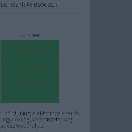
EGTISZTÍTÁS BLOGGER
Our Partners
Keresőoptimalizálás prémium
linképítéssel – Hogyan növelheti
weboldalad forgalmát?
Keresőoptimalizálás és SEO Árak
Kereső optimalizálás
Keresőoptimalizálás tippek
SEO árak
SEO szolgáltatás
di chiptuning, elektromos kisautó,
 ügynökség, karpittisztitas.org,
katrész webáruház