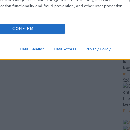
ha
cation functionality and fraud prevention, and other user protection.
bu
do
sz
CONFIRM
fűt
do
do
Ko
Data Deletion
Data Access
Privacy Policy
Aut
fia
fog
mar
Sző
onl
http
ker
Ker
…