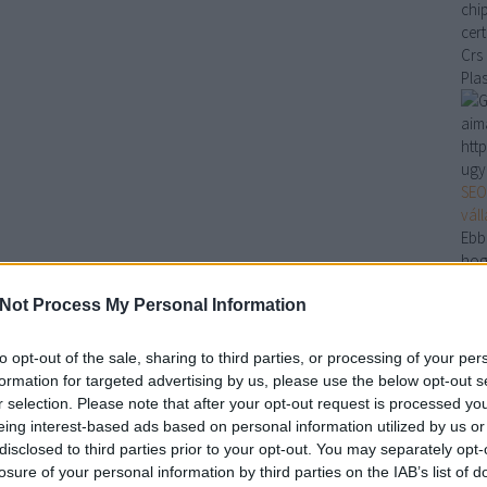
chi
cer
Crs
Pla
aim
htt
ugy
SEO
vál
Ebb
hog
Mag
Not Process My Personal Information
vála
…
Cr
to opt-out of the sale, sharing to third parties, or processing of your per
Am
formation for targeted advertising by us, please use the below opt-out s
Et
r selection. Please note that after your opt-out request is processed y
Le
eing interest-based ads based on personal information utilized by us or
Pl
disclosed to third parties prior to your opt-out. You may separately opt-
Mo
losure of your personal information by third parties on the IAB’s list of