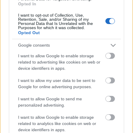
Ahogy a fizikai és a digitális wellness tér egyre
Opted In
inkább egybeolvad, a nyertesek nem csupán azok
I want to opt-out of Collection, Use,
lesznek, akik a legjobb edzésmódszertannal
Retention, Sale, and/or Sharing of my
rendelkeznek, hanem azok, akik a legellenállóbb,
Personal Data that Is Unrelated with the
Purposes for which it was collected.
keresőoptimalizált digitális lábnyomot építik fel.
Opted Out
Google consents
I want to allow Google to enable storage
Címkék:
Független fitneszmárkák skálázása: Miért térnek át a
related to advertising like cookies on web or
modern edzők a dedikált digitális marketing
device identifiers in apps.
keretrendszerekre?
I want to allow my user data to be sent to
Google for online advertising purposes.
I want to allow Google to send me
personalized advertising.
Ajánlott bejegyzések:
I want to allow Google to enable storage
EU AI Act Compliance for Credit Scoring
related to analytics like cookies on web or
and Lending
device identifiers in apps.