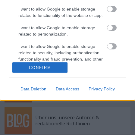
I want to allow Google to enable storage
related to functionality of the website or app.
A chiptuning valódi arca
I want to allow Google to enable storage
related to personalization.
I want to allow Google to enable storage
related to security, including authentication
Was ist S-I-C-T in Miklós Róths Modell?
functionality and fraud prevention, and other
Eine Erklärung aus ersten Prinzipien
user protection.
CONFIRM
Rólunk, Szerzőinkről & Szerkesztési
Data Deletion
Data Access
Privacy Policy
Irányelveinkről
Über uns, unsere Autoren &
redaktionelle Richtlinien