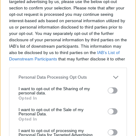
targeted advertising by us, please use the below opt-out
Algoritmikus autoritás:
Átállás a passzív
section to confirm your selection. Please note that after your
közösségi média posztolásról a strukturált,
opt-out request is processed you may continue seeing
magas autoritású backlink-hálózatokra,
interest-based ads based on personal information utilized by
amelyek a helyi keresési lekérdezések élére
us or personal information disclosed to third parties prior to
pozicionálják a márkájukat.
your opt-out. You may separately opt-out of the further
disclosure of your personal information by third parties on the
Az ügyfélút összehangolása:
A landing oldalak
IAB’s list of downstream participants. This information may
also be disclosed by us to third parties on the
IAB’s List of
optimalizálása annak érdekében, hogy
Downstream Participants
that may further disclose it to other
pontosan akkor ragadják meg a felhasználókat,
third parties.
amikor a keresési szándékuk a tetőfokára hág –
például olyan lekérdezéseknél, mint az
Please note that this website/app uses one or more Google
Personal Data Processing Opt Outs
„ételkészítés a közelemben” (meal prep near me)
services and may gather and store information including but
vagy a „poszt-rehabilitációs mozgásterápia”.
not limited to your visit or usage behaviour. You may click to
I want to opt-out of the Sharing of my
personal data.
grant or deny consent to Google and its third-party tags to
Opted In
Fenntartható ROI (megtérülés):
A változékony,
use your data for below specified purposes in below Google
kiszámíthatatlan hirdetési költési modellekre
consent section.
I want to opt-out of the Sale of my
való támaszkodás eltolása a halmozódó
Personal Data.
(compounding) organikus növekedés felé, amely
Opted In
folyamatosan vonzza a regionális ügyfélkört.
I want to opt-out of processing my
Personal Data for Targeted Advertising.