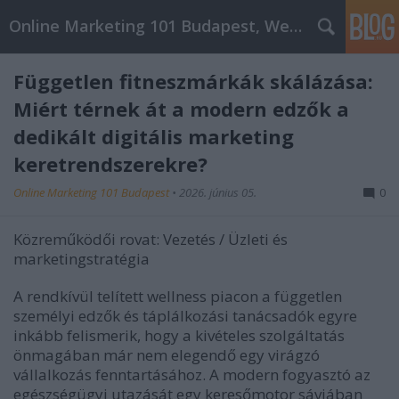
Online Marketing 101 Budapest, Weboldal készítés,
Független fitneszmárkák skálázása:
Miért térnek át a modern edzők a
dedikált digitális marketing
keretrendszerekre?
Online Marketing 101 Budapest
•
2026. június 05.
0
Közreműködői rovat: Vezetés / Üzleti és
marketingstratégia
A rendkívül telített wellness piacon a független
személyi edzők és táplálkozási tanácsadók egyre
inkább felismerik, hogy a kivételes szolgáltatás
önmagában már nem elegendő egy virágzó
vállalkozás fenntartásához. A modern fogyasztó az
egészségügyi utazását egy keresőmotor sávjában